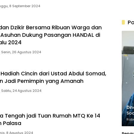
nggu, 8 September 2024
Po
dan Dzikir Bersama Ribuan Warga dan
i Asuhan Dukung Pasangan HANDAL di
alu 2024
Senin, 26 Agustus 2024
Hadiah Cincin dari Ustad Abdul Somad,
n Jadi Pemimpin yang Amanah
Sabtu, 24 Agustus 2024
Din
Soa
a Tengah jadi Tuan Rumah MTQ Ke 14
20
Rabu
 Palasa
is, 8 Agustus 2024
Peng