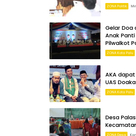
ZONA Politik
Mi
Gelar Doa 
Anak Pant
Pilwalkot P
ZONA Kota Palu
AKA dapat 
UAS Doaka
ZONA Kota Palu
Desa Palas
Kecamatan
ZONA Desa
Kam