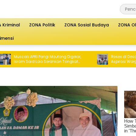
 Kriminal
ZONA Politik
ZONA Sosial Budaya
ZONA O
imensi
PRI Parigi Moutong Digelar,
Reses di Desa Pande, Sutoy
aid Lolo Serahkan Tongkat
Aspirasi Warga Soal Pendidi
 Kepemimpinan
Layanan Kesehatan, Sekalig
Beasiswa PIP