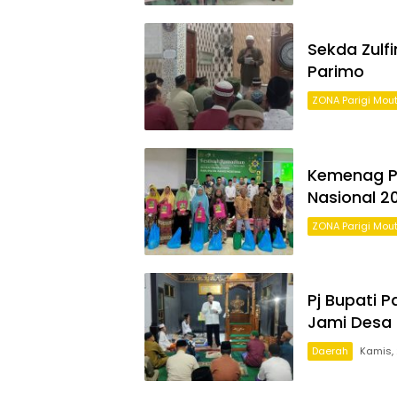
Sekda Zulf
Parimo
ZONA Parigi Mou
Kemenag P
Nasional 2
ZONA Parigi Mou
Pj Bupati 
Jami Desa
Daerah
Kamis, 