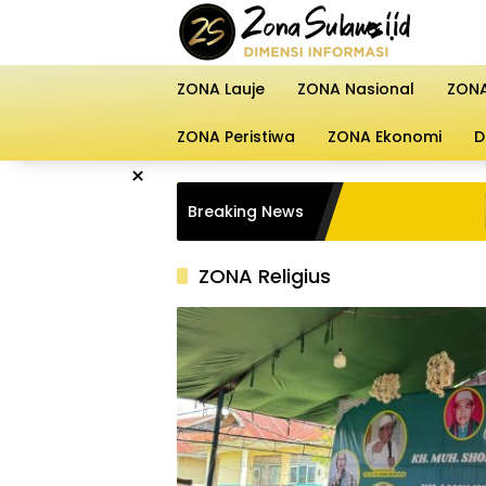
Langsung
ke
konten
ZONA Lauje
ZONA Nasional
ZONA
ZONA Peristiwa
ZONA Ekonomi
D
×
Muscab A
Breaking News
Isram S
Estafet
ZONA Religius