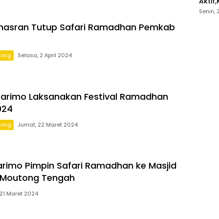
Aktif
Bawa
Senin,
inasran Tutup Safari Ramadhan Pemkab
tong
Selasa, 2 April 2024
arimo Laksanakan Festival Ramadhan
024
tong
Jumat, 22 Maret 2024
Parimo Pimpin Safari Ramadhan ke Masjid
 Moutong Tengah
21 Maret 2024