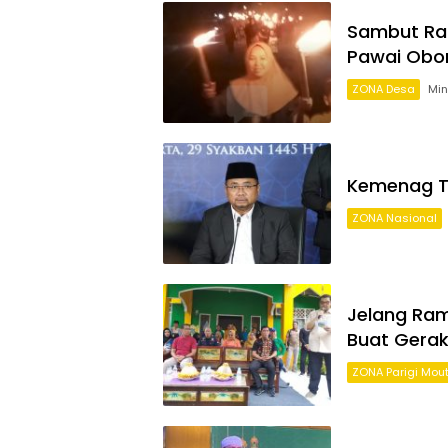
Sambut Ram
Pawai Obor 
ZONA Desa
Min
Kemenag T
ZONA Nasional
Jelang Ra
Buat Gera
ZONA Parigi Mou