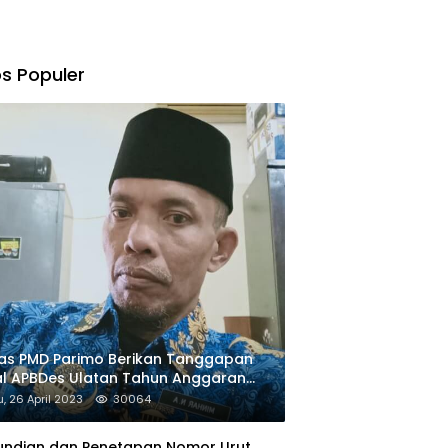
s Populer
as PMD Parimo Berikan Tanggapan
l APBDes Ulatan Tahun Anggaran
23
, 26 April 2023
30064
undian dan Penetapan Nomor Urut