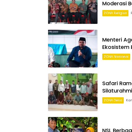
Moderasi 
ZONA Religius
Menteri Ag
Ekosistem
ZONA Nasional
Safari Ram
Silaturahm
ZONA Desa
Kam
NSL Berbag