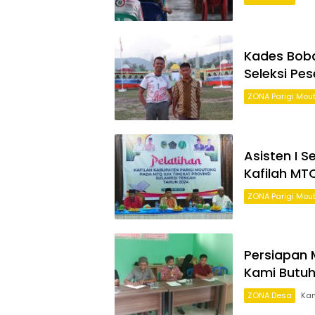
Kades Boba
Seleksi Pes
ZONA Parigi Mou
Asisten I 
Kafilah MT
ZONA Parigi Mou
Persiapan 
Kami Butuh
ZONA Desa
Kam