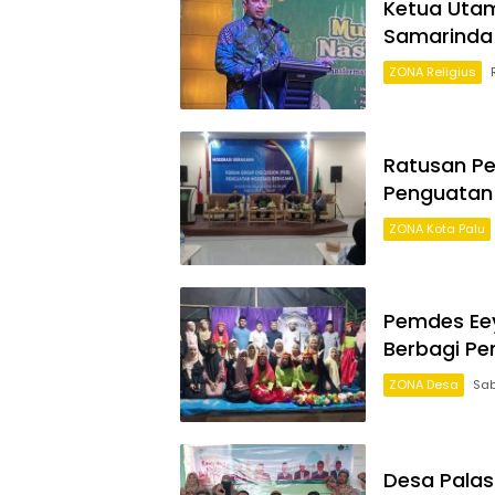
Ketua Utam
Samarinda 
ZONA Religius
Ratusan Pe
Penguatan 
ZONA Kota Palu
Pemdes Eey
Berbagi Pe
ZONA Desa
Sab
Desa Palas