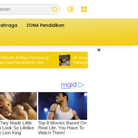
lahraga
ZONA Pendidikan
×
o Tampung
Mr. Ling Diduga Jadikan IPR Blok 6
kan dan
Sebagai Tameng Aktivitas Tambang di
us Serahkan
Luar Koordinat