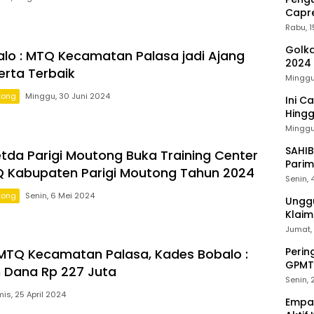
Capre
Pant
Rabu, 
Golka
lo : MTQ Kecamatan Palasa jadi Ajang
2024
erta Terbaik
Minggu
tong
Minggu, 30 Juni 2024
Ini C
Hing
Minggu,
SAHIB
Setda Parigi Moutong Buka Training Center
Parim
Q Kabupaten Parigi Moutong Tahun 2024
Senin, 
tong
Senin, 6 Mei 2024
Unggu
Klai
Jumat,
Perin
MTQ Kecamatan Palasa, Kades Bobalo :
GPMT
 Dana Rp 227 Juta
Mang
Senin,
is, 25 April 2024
Empat