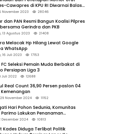
s-Cawapres di KPU RI Diwarnai Balas
un
15 November 2023
28046
r dan PAN Resmi Bangun Koalisi Pilpres
 bersama Gerindra dan PKB
, 13 Agustus 2023
21408
ara Melacak Hp Hilang Lewat Google
ga WhatsApp
 16 Juli 2023
17153
 FC Seleksi Pemain Muda Berbakat di
o Persiapan Liga 3
4 Juli 2022
12688
l Real Count 36,90 Persen paslon 04
m Kemenangan
 29 November 2024
11152
gati Hari Pohon Sedunia, Komunitas
 Parimo Lakukan Penanaman
grove
 2 Desember 2024
10813
 Kades Diduga Terlibat Politik