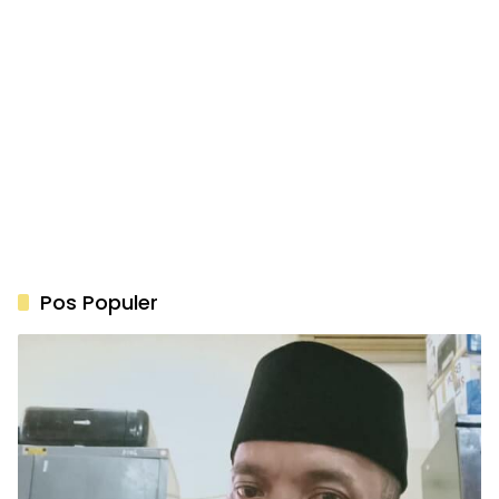
Pos Populer