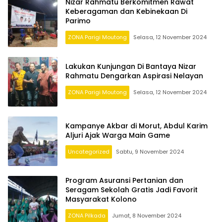
Nizar Rahmatu Berkomitmen Rawat
Keberagaman dan Kebinekaan Di
Parimo
ZONA Parigi Moutong
Selasa, 12 November 2024
Lakukan Kunjungan Di Bantaya Nizar
Rahmatu Dengarkan Aspirasi Nelayan
ZONA Parigi Moutong
Selasa, 12 November 2024
Kampanye Akbar di Morut, Abdul Karim
Aljuri Ajak Warga Main Game
Uncategorized
Sabtu, 9 November 2024
Program Asuransi Pertanian dan
Seragam Sekolah Gratis Jadi Favorit
Masyarakat Kolono
ZONA Pilkada
Jumat, 8 November 2024