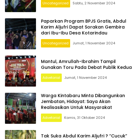
Uncategorized
Sabtu, 2 November 2024
Paparkan Program BPJS Gratis, Abdul
Karim Aljufri Dapat Sorakan Gembira
dari Ibu-Ibu Desa Kotarindau
Uncategorized
Jumat, 1 November 2024
Mantul, Amrullah-Ibrahim Tampil
Gunakan Toru Pada Debat Publik Kedua
Advetorial
Jumat, 1 November 2024
Warga Kintabaru Minta Dibangunkan
Jembatan, Hidayat: Saya Akan
Realisasikan Untuk Masyarakat
Advetorial
Kamis, 31 Oktober 2024
Tak Suka Abdul Karim Aljufri ? “Cucuk”