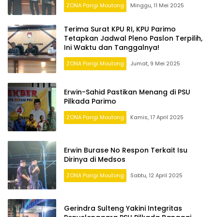
ZONA Parigi Moutong
Minggu, 11 Mei 2025
Terima Surat KPU RI, KPU Parimo
Tetapkan Jadwal Pleno Paslon Terpilih,
Ini Waktu dan Tanggalnya!
ZONA Parigi Moutong
Jumat, 9 Mei 2025
Erwin-Sahid Pastikan Menang di PSU
Pilkada Parimo
ZONA Parigi Moutong
Kamis, 17 April 2025
Erwin Burase No Respon Terkait Isu
Dirinya di Medsos
ZONA Parigi Moutong
Sabtu, 12 April 2025
Gerindra Sulteng Yakini Integritas