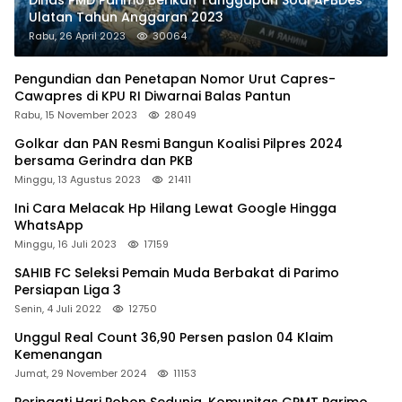
Ulatan Tahun Anggaran 2023
Rabu, 26 April 2023
30064
Pengundian dan Penetapan Nomor Urut Capres-
Cawapres di KPU RI Diwarnai Balas Pantun
Rabu, 15 November 2023
28049
Golkar dan PAN Resmi Bangun Koalisi Pilpres 2024
bersama Gerindra dan PKB
Minggu, 13 Agustus 2023
21411
Ini Cara Melacak Hp Hilang Lewat Google Hingga
WhatsApp
Minggu, 16 Juli 2023
17159
SAHIB FC Seleksi Pemain Muda Berbakat di Parimo
Persiapan Liga 3
Senin, 4 Juli 2022
12750
Unggul Real Count 36,90 Persen paslon 04 Klaim
Kemenangan
Jumat, 29 November 2024
11153
Peringati Hari Pohon Sedunia, Komunitas GPMT Parimo