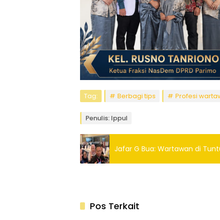
Tag:
Berbagi tips
Profesi wart
Penulis: Ippul
Jafar G Bua: Wartawan di Tunt
Pos Terkait