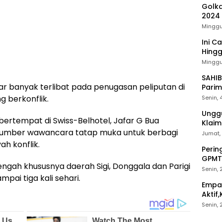
Golka
2024
Minggu
Ini C
Hing
Minggu,
SAHIB
afar banyak terlibat pada penugasan peliputan di
Parim
g berkonflik.
Senin, 
Unggu
bertempat di Swiss-Belhotel, Jafar G Bua
Klai
umber wawancara tatap muka untuk berbagi
Jumat,
ah konflik.
Perin
GPMT
Tengah khususnya daerah Sigi, Donggala dan Parigi
Mang
Senin,
mpai tiga kali sehari.
Empat
Aktif
Bawa
Senin,