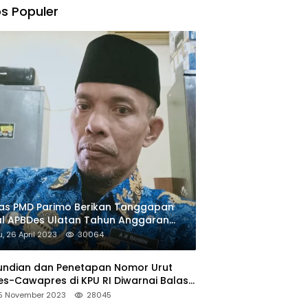
s Populer
as PMD Parimo Berikan Tanggapan
l APBDes Ulatan Tahun Anggaran
23
, 26 April 2023
30064
undian dan Penetapan Nomor Urut
s-Cawapres di KPU RI Diwarnai Balas
un
15 November 2023
28045