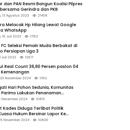
r dan PAN Resmi Bangun Koalisi Pilpres
 bersama Gerindra dan PKB
, 13 Agustus 2023
21408
ara Melacak Hp Hilang Lewat Google
ga WhatsApp
 16 Juli 2023
17153
 FC Seleksi Pemain Muda Berbakat di
o Persiapan Liga 3
4 Juli 2022
12671
l Real Count 36,90 Persen paslon 04
m Kemenangan
 29 November 2024
11152
gati Hari Pohon Sedunia, Komunitas
 Parimo Lakukan Penanaman
grove
 2 Desember 2024
10813
 Kades Diduga Terlibat Politik
,Kuasa Hukum Bersinar Lapor Ke
slu Parimo
 25 November 2024
10806