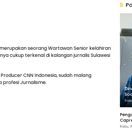
Po
 merupakan seorang Wartawan Senior kelahiran
ya cukup terkenal di kalangan jurnalis Sulawesi
ld Producer CNN Indonesia, sudah malang
profesi Jurnalisme.
Din
Soa
20
Rabu
Peng
Capre
Pant
Rabu, 