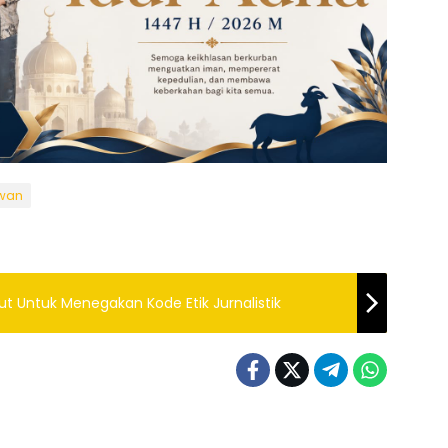
awan
ut Untuk Menegakan Kode Etik Jurnalistik