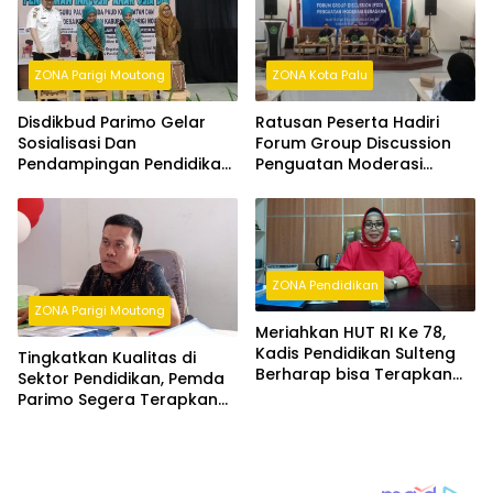
ZONA Parigi Moutong
ZONA Kota Palu
Disdikbud Parimo Gelar
Ratusan Peserta Hadiri
Sosialisasi Dan
Forum Group Discussion
Pendampingan Pendidikan
Penguatan Moderasi
Inklusif Anak Usia Dini,
Beragama di Palu
Wujud Kepedulian
Terhadap Hak Anak
ZONA Pendidikan
ZONA Parigi Moutong
Meriahkan HUT RI Ke 78,
Kadis Pendidikan Sulteng
Tingkatkan Kualitas di
Berharap bisa Terapkan
Sektor Pendidikan, Pemda
Kurikulum Merdeka di Hari
Parimo Segera Terapkan
Kemerdekaan
Motode GASING