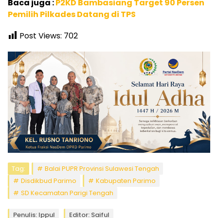
Baca juga :
P2KD Bambasiang Target 90 Persen
Pemilih Pilkades Datang di TPS
Post Views:
702
Tag:
Balai PUPR Provinsi Sulawesi Tengah
Disdikbud Parimo
Kabupaten Parimo
SD Kecamatan Parigi Tengah
Penulis: Ippul
Editor: Saiful