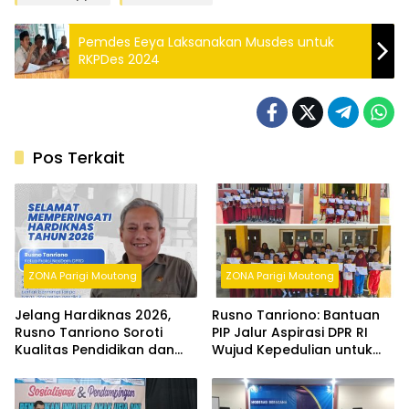
Pemdes Eeya Laksanakan Musdes untuk
RKPDes 2024
Pos Terkait
ZONA Parigi Moutong
ZONA Parigi Moutong
Jelang Hardiknas 2026,
Rusno Tanriono: Bantuan
Rusno Tanriono Soroti
PIP Jalur Aspirasi DPR RI
Kualitas Pendidikan dan
Wujud Kepedulian untuk
Pemerataan Akses di Parigi
Siswa Kurang Mampu
Moutong