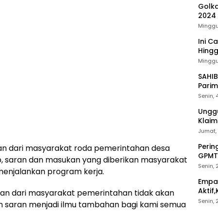
Golka
2024
Minggu
Ini C
Hing
Minggu,
SAHIB
Parim
Senin, 
Unggu
Klai
Jumat,
Perin
an dari masyarakat roda pemerintahan desa
GPMT
ab, saran dan masukan yang diberikan masyarakat
Mang
Senin,
menjalankan program kerja.
Empat
Aktif
an dari masyarakat pemerintahan tidak akan
Bawa
Senin,
an saran menjadi ilmu tambahan bagi kami semua