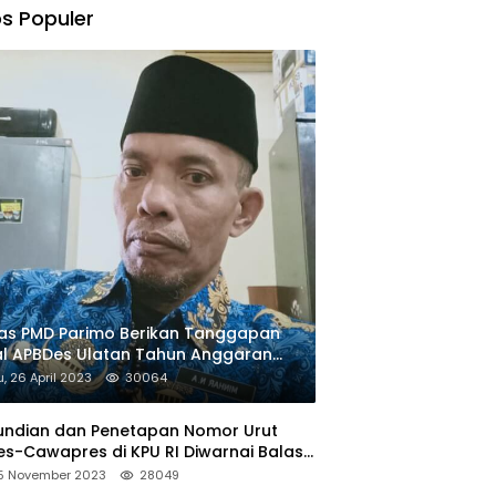
s Populer
as PMD Parimo Berikan Tanggapan
l APBDes Ulatan Tahun Anggaran
23
, 26 April 2023
30064
undian dan Penetapan Nomor Urut
s-Cawapres di KPU RI Diwarnai Balas
un
15 November 2023
28049