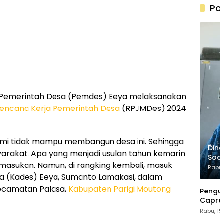
Po
Pemerintah Desa (Pemdes) Eeya melaksanakan
encana Kerja Pemerintah Desa
(RPJMDes) 2024
kami tidak mampu membangun desa ini. Sehingga
Din
yarakat. Apa yang menjadi usulan tahun kemarin
Soa
dimasukan. Namun, di rangking kembali, masuk
20
Rabu
Desa (Kades) Eeya, Sumanto Lamakasi, dalam
Kecamatan Palasa,
Kabupaten Parigi Moutong
Peng
Capre
Pant
Rabu, 