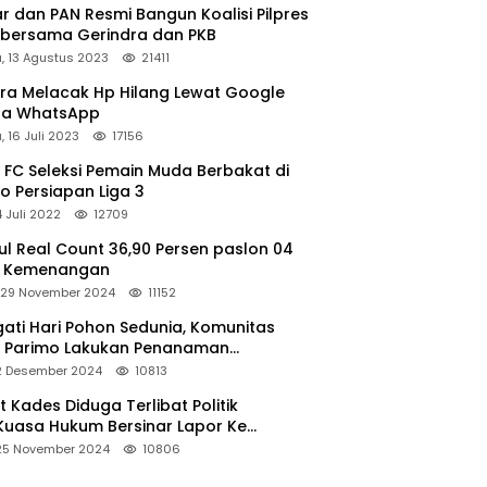
r dan PAN Resmi Bangun Koalisi Pilpres
 bersama Gerindra dan PKB
, 13 Agustus 2023
21411
ara Melacak Hp Hilang Lewat Google
ga WhatsApp
 16 Juli 2023
17156
 FC Seleksi Pemain Muda Berbakat di
o Persiapan Liga 3
4 Juli 2022
12709
l Real Count 36,90 Persen paslon 04
m Kemenangan
 29 November 2024
11152
gati Hari Pohon Sedunia, Komunitas
 Parimo Lakukan Penanaman
grove
 2 Desember 2024
10813
 Kades Diduga Terlibat Politik
,Kuasa Hukum Bersinar Lapor Ke
slu Parimo
 25 November 2024
10806