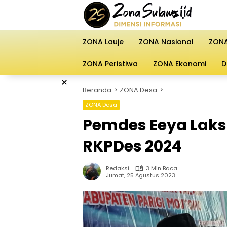
Langsung
ke
konten
ZONA Lauje
ZONA Nasional
ZONA
ZONA Peristiwa
ZONA Ekonomi
D
×
Beranda
ZONA Desa
ZONA Desa
Pemdes Eeya Lak
RKPDes 2024
Redaksi
3 Min Baca
Jumat, 25 Agustus 2023