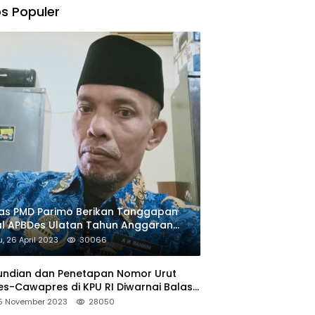
s Populer
as PMD Parimo Berikan Tanggapan
l APBDes Ulatan Tahun Anggaran
23
, 26 April 2023
30066
undian dan Penetapan Nomor Urut
s-Cawapres di KPU RI Diwarnai Balas
un
15 November 2023
28050