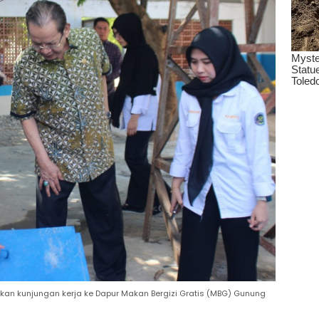
kukan kunjungan kerja ke Dapur Makan Bergizi Gratis (MBG) Gunung