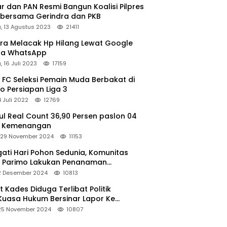
r dan PAN Resmi Bangun Koalisi Pilpres
 bersama Gerindra dan PKB
, 13 Agustus 2023
21411
ara Melacak Hp Hilang Lewat Google
ga WhatsApp
 16 Juli 2023
17159
 FC Seleksi Pemain Muda Berbakat di
o Persiapan Liga 3
4 Juli 2022
12769
l Real Count 36,90 Persen paslon 04
m Kemenangan
 29 November 2024
11153
gati Hari Pohon Sedunia, Komunitas
 Parimo Lakukan Penanaman
grove
 2 Desember 2024
10813
 Kades Diduga Terlibat Politik
,Kuasa Hukum Bersinar Lapor Ke
slu Parimo
 25 November 2024
10807