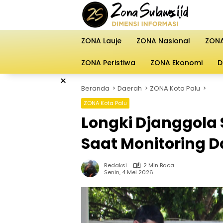
Langsung
ke
konten
ZONA Lauje
ZONA Nasional
ZONA
ZONA Peristiwa
ZONA Ekonomi
D
×
Beranda
Daerah
ZONA Kota Palu
ZONA Kota Palu
Longki Djanggola 
Saat Monitoring D
Redaksi
2 Min Baca
Senin, 4 Mei 2026