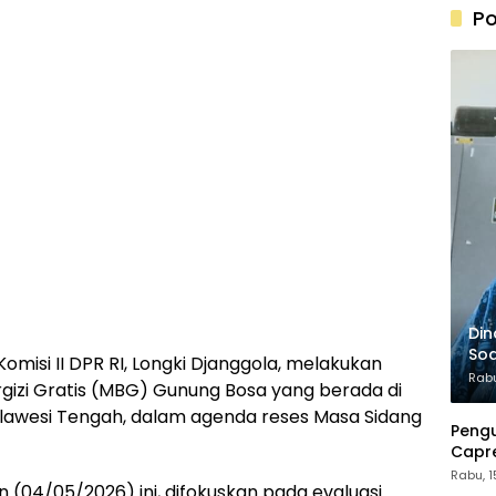
Po
Din
Soa
omisi II DPR RI, Longki Djanggola, melakukan
20
Rabu
gizi Gratis (MBG) Gunung Bosa yang berada di
Sulawesi Tengah, dalam agenda reses Masa Sidang
Peng
Capre
Pant
Rabu, 
 (04/05/2026) ini, difokuskan pada evaluasi