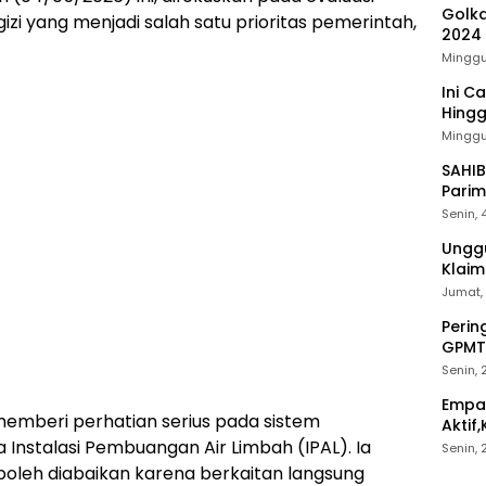
Golka
 yang menjadi salah satu prioritas pemerintah,
2024
Minggu
Ini C
Hing
Minggu,
SAHIB
Parim
Senin, 
Unggu
Klai
Jumat,
Perin
GPMT
Mang
Senin,
Empat
memberi perhatian serius pada sistem
Aktif
Bawa
Instalasi Pembuangan Air Limbah (IPAL). Ia
Senin,
boleh diabaikan karena berkaitan langsung