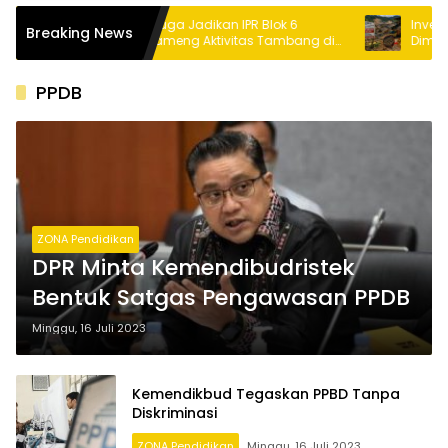
Mr. Ling Diduga Jadikan IPR Blok 6
Investigasi Blok
Breaking News
Sebagai Tameng Aktivitas Tambang di
Dimanfaatkan u
Luar Koordinat
Tambang Ilegal
PPDB
ZONA Pendidikan
DPR Minta Kemendibudristek
Bentuk Satgas Pengawasan PPDB
Minggu, 16 Juli 2023
Kemendikbud Tegaskan PPBD Tanpa
Diskriminasi
ZONA Pendidikan
Minggu, 16 Juli 2023