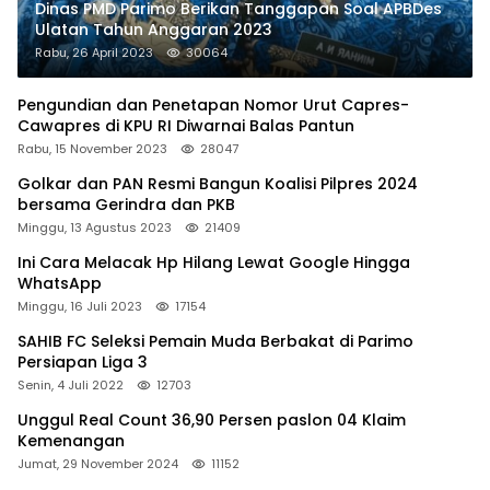
Dinas PMD Parimo Berikan Tanggapan Soal APBDes
Ulatan Tahun Anggaran 2023
Rabu, 26 April 2023
30064
Pengundian dan Penetapan Nomor Urut Capres-
Cawapres di KPU RI Diwarnai Balas Pantun
Rabu, 15 November 2023
28047
Golkar dan PAN Resmi Bangun Koalisi Pilpres 2024
bersama Gerindra dan PKB
Minggu, 13 Agustus 2023
21409
Ini Cara Melacak Hp Hilang Lewat Google Hingga
WhatsApp
Minggu, 16 Juli 2023
17154
SAHIB FC Seleksi Pemain Muda Berbakat di Parimo
Persiapan Liga 3
Senin, 4 Juli 2022
12703
Unggul Real Count 36,90 Persen paslon 04 Klaim
Kemenangan
Jumat, 29 November 2024
11152